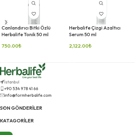
Canlandırıcı Bitki Özlü
Herbalife Çizgi Azaltıcı
Herbalife Tonik 50 ml
Serum 50 ml
750.00
₺
2,122.00
₺
DEVAMINI OKU
DEVAMINI OKU
İstanbul
+90 534 978 41 66
info@formherbalife.com
SON GÖNDERILER
KATAGORILER