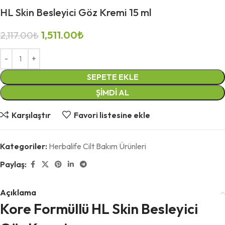
HL Skin Besleyici Göz Kremi 15 ml
1,511.00
₺
2,117.00
₺
SEPETE EKLE
ŞIMDI AL
Karşılaştır
Favori listesine ekle
Kategoriler:
Herbalife Cilt Bakım Ürünleri
Paylaş:
Açıklama
Kore Formüllü HL Skin Besleyici