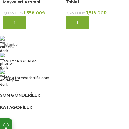
Meyveleri Aromalı
Tablet
1,358.00
₺
1,518.00
₺
2,026.00
₺
2,267.00
₺
SEPETE EKLE
SEPETE EKLE
İstanbul
+90 534 978 41 66
info@formherbalife.com
SON GÖNDERILER
KATAGORILER