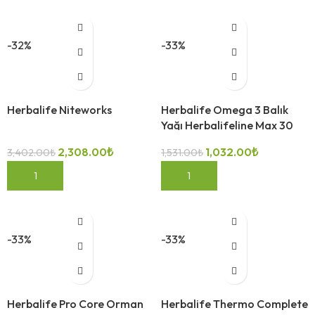
-32%
-33%
Herbalife Niteworks
Herbalife Omega 3 Balık
Yağı Herbalifeline Max 30
kapsül
2,308.00
₺
1,032.00
₺
3,402.00
₺
1,531.00
₺
SEPETE EKLE
SEPETE EKLE
-33%
-33%
Herbalife Pro Core Orman
Herbalife Thermo Complete