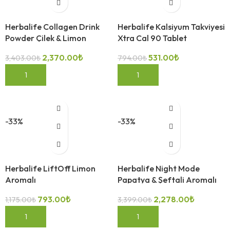
Herbalife Collagen Drink
Herbalife Kalsiyum Takviyesi
Powder Çilek & Limon
Xtra Cal 90 Tablet
Aromalı 171 g
2,370.00
₺
531.00
₺
3,403.00
₺
794.00
₺
SEPETE EKLE
SEPETE EKLE
-33%
-33%
Herbalife LiftOff Limon
Herbalife Night Mode
Aromalı
Papatya & Şeftali Aromalı
180 g
793.00
₺
2,278.00
₺
1,175.00
₺
3,399.00
₺
SEPETE EKLE
SEPETE EKLE