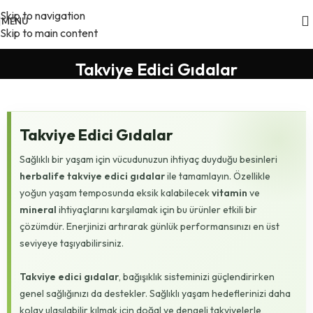
Skip to navigation
MENU
Skip to main content
Takviye Edici Gıdalar
Takviye Edici Gıdalar
Sağlıklı bir yaşam için vücudunuzun ihtiyaç duyduğu besinleri
herbalife takviye edici gıdalar
ile tamamlayın. Özellikle
yoğun yaşam temposunda eksik kalabilecek
vitamin
ve
mineral
ihtiyaçlarını karşılamak için bu ürünler etkili bir
çözümdür. Enerjinizi artırarak günlük performansınızı en üst
seviyeye taşıyabilirsiniz.
Takviye edici gıdalar
, bağışıklık sisteminizi güçlendirirken
genel sağlığınızı da destekler. Sağlıklı yaşam hedeflerinizi daha
kolay ulaşılabilir kılmak için doğal ve dengeli takviyelerle