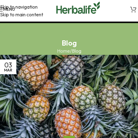
Skip to navigation
MENU
Skip to main content
Blog
Home
Blog
03
MAR