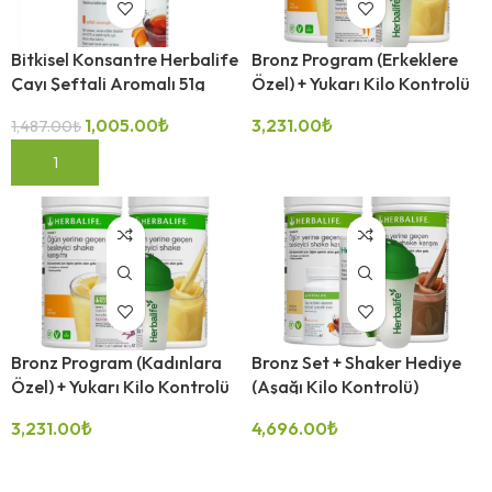
Bitkisel Konsantre Herbalife
Bronz Program (Erkeklere
Çayı Şeftali Aromalı 51g
Özel) + Yukarı Kilo Kontrolü
1,005.00
₺
3,231.00
₺
1,487.00
₺
SEPETE EKLE
SEÇENEKLER
Bronz Program (Kadınlara
Bronz Set + Shaker Hediye
Özel) + Yukarı Kilo Kontrolü
(Aşağı Kilo Kontrolü)
3,231.00
₺
4,696.00
₺
-19%
-19%
SEÇENEKLER
SEÇENEKLER