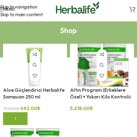
Skip to navigation
MENU
Skip to main content
-31%
Shop
Aloe Güçlendirici Herbalife
Altın Program (Erkeklere
Şampuan 250 ml
Özel) + Yukarı Kilo Kontrolü
492.00
₺
5,218.00
₺
714.00
₺
-19%
SEPETE EKLE
SEÇENEKLER