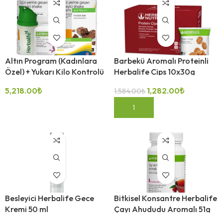
Altın Program (Kadınlara
Barbekü Aromalı Proteinli
Özel) + Yukarı Kilo Kontrolü
Herbalife Cips 10x30g
5,218.00
₺
1,282.00
₺
1,584.00
₺
-32%
-32%
SEÇENEKLER
SEPETE EKLE
Besleyici Herbalife Gece
Bitkisel Konsantre Herbalife
Kremi 50 ml
Çayı Ahududu Aromalı 51g