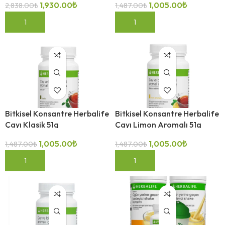
1,930.00
₺
1,005.00
₺
2,838.00
₺
1,487.00
₺
-32%
-32%
SEPETE EKLE
SEPETE EKLE
Bitkisel Konsantre Herbalife
Bitkisel Konsantre Herbalife
Çayı Klasik 51g
Çayı Limon Aromalı 51g
1,005.00
₺
1,005.00
₺
1,487.00
₺
1,487.00
₺
-32%
SEPETE EKLE
SEPETE EKLE