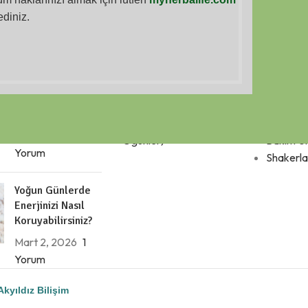
ediniz.
R
KATAGORILER
Günlük Beslenme
Kilo kontrolü
Sporcula
Rutininizi Nasıl
Formül 1 Herbalife Shake
Herbalif
Daha Dengeli
İçecekler
Herbalif
Hale
Takviye Edici Gıdalar
Ürünleri
Getirebilirsiniz?
Atıştırmalıklar (Ara
Herbalif
Mart 3, 2026
1
Öğünler)
Bakım Ür
Yorum
Shakerla
Yoğun Günlerde
Enerjinizi Nasıl
Koruyabilirsiniz?
Mart 2, 2026
1
Yorum
Akyıldız Bilişim