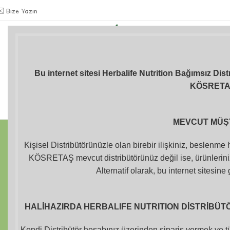
✉️
Bize Yazın
Gülkiz KÖSRETAŞ
BAĞIMSIZ DİSTRİBÜTÖR
+90 534 978 41 66
Formül 1 Herbalife
Kilo Kontrolü
İçecekler
Shake
Bu internet sitesi Herbalife Nutrition Bağımsız Dis
KÖSRET
Herbalife Aloe
Shakerlar ve
Vücut Bakım
Suluklar
Ürünleri
MEVCUT MÜŞ
Kişisel Distribütörünüzle olan birebir ilişkiniz, beslenme
KÖSRETAŞ mevcut distribütörünüz değil ise, ürünleriniz
Seçiminizle eşleşen ürün bulunamadı.
Alternatif olarak, bu internet sitesine 
HALİHAZIRDA HERBALIFE NUTRITION DİSTRİBÜTÖR
Kendi Distribütör hesabınız üzerinden sipariş vermek ve tü