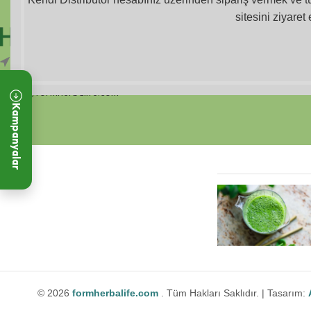
sitesini ziyaret 
SON GÖNDERILE
İstanbul
+90 534 978 41 66
info@formherbalife.com
Kampanyalar
© 2026
formherbalife.com
. Tüm Hakları Saklıdır. | Tasarım: