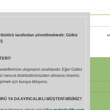
Takviye Edici
Atıştırmalıklar (Ara
Sporc
Gıdalar
Öğünler)
Ü
tribütörü tarafından yönetilmektedir: Gülkiz
AŞ
TERİ?
Joseph Joseph
 hedeflerinize ulaşmanın anahtarıdır. Eğer Gülkiz
i mevcut distribütörünüzden almanızı öneririz.
girmek için buraya tıklayınız.
Ü YA DA AYRICALIKLI MÜŞTERİ MİSİNİZ?
m haklarınızı almak için lütfen
myherbalife.com