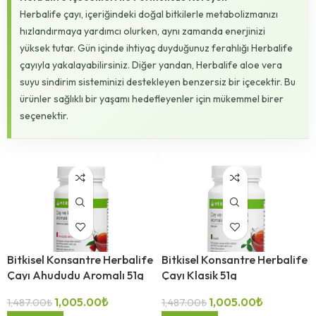
Herbalife çayı, içeriğindeki doğal bitkilerle metabolizmanızı
hızlandırmaya yardımcı olurken, aynı zamanda enerjinizi
yüksek tutar. Gün içinde ihtiyaç duyduğunuz ferahlığı Herbalife
çayıyla yakalayabilirsiniz. Diğer yandan, Herbalife aloe vera
suyu sindirim sisteminizi destekleyen benzersiz bir içecektir. Bu
ürünler sağlıklı bir yaşamı hedefleyenler için mükemmel birer
-32%
-32%
seçenektir.
Bitkisel Konsantre Herbalife
Bitkisel Konsantre Herbalife
Çayı Ahududu Aromalı 51g
Çayı Klasik 51g
1,005.00
₺
1,005.00
₺
1,487.00
₺
1,487.00
₺
-32%
-32%