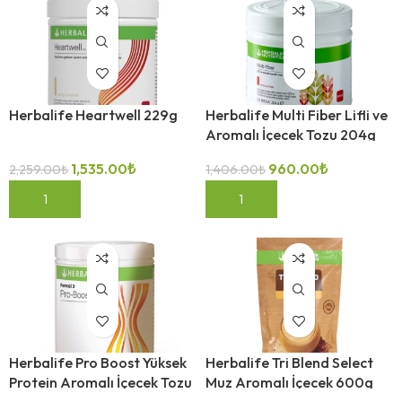
Herbalife Heartwell 229g
Herbalife Multi Fiber Lifli ve
Aromalı İçecek Tozu 204g
1,535.00
₺
960.00
₺
2,259.00
₺
1,406.00
₺
-32%
-32%
SEPETE EKLE
SEPETE EKLE
Herbalife Pro Boost Yüksek
Herbalife Tri Blend Select
Protein Aromalı İçecek Tozu
Muz Aromalı İçecek 600g