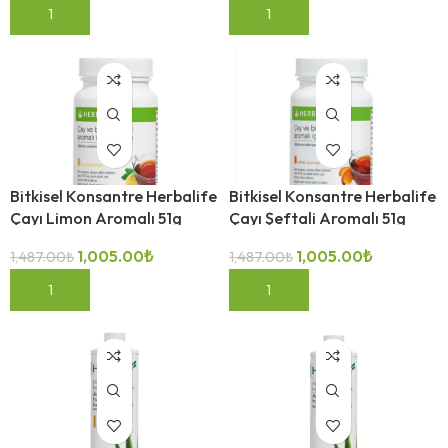
SEPETE EKLE
SEPETE EKLE
Bitkisel Konsantre Herbalife
Bitkisel Konsantre Herbalife
Çayı Limon Aromalı 51g
Çayı Şeftali Aromalı 51g
1,005.00
₺
1,005.00
₺
1,487.00
₺
1,487.00
₺
-32%
-32%
SEPETE EKLE
SEPETE EKLE