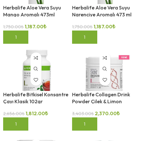
Herbalife Aloe Vera Suyu
Herbalife Aloe Vera Suyu
Mango Aromalı 473ml
Narenciye Aromalı 473 ml
1,187.00
₺
1,187.00
₺
1,750.00
₺
1,750.00
₺
-32%
-30%
SEPETE EKLE
SEPETE EKLE
Herbalife Bitkisel Konsantre
Herbalife Collagen Drink
Çayı Klasik 102gr
Powder Çilek & Limon
Aromalı 171 g
1,812.00
₺
2,370.00
₺
2,656.00
₺
3,403.00
₺
-32%
-32%
SEPETE EKLE
SEPETE EKLE