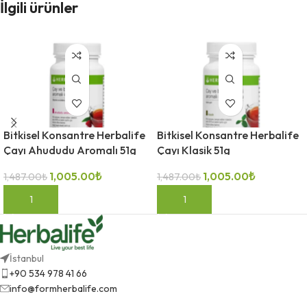
İlgili ürünler
Bitkisel Konsantre Herbalife
Bitkisel Konsantre Herbalife
Çayı Ahududu Aromalı 51g
Çayı Klasik 51g
1,005.00
₺
1,005.00
₺
1,487.00
₺
1,487.00
₺
SEPETE EKLE
SEPETE EKLE
İstanbul
+90 534 978 41 66
info@formherbalife.com