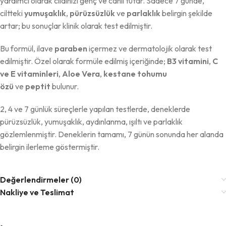
yardımcı olarak cildinizi genç ve canlı tutar. Sadece 7 günde,
ciltteki
yumuşaklık
,
pürüzsüzlük
ve
parlaklık
belirgin şekilde
artar; bu sonuçlar klinik olarak test edilmiştir.
Bu formül, ilave
paraben
içermez ve dermatolojik olarak test
edilmiştir. Özel olarak formüle edilmiş içeriğinde;
B3 vitamini
,
C
ve E vitaminleri
,
Aloe Vera
,
kestane tohumu
özü
ve
peptit
bulunur.
2, 4 ve 7 günlük süreçlerle yapılan testlerde, deneklerde
pürüzsüzlük, yumuşaklık, aydınlanma, ışıltı ve parlaklık
gözlemlenmiştir. Deneklerin tamamı, 7 günün sonunda her alanda
belirgin ilerleme göstermiştir.
Değerlendirmeler (0)
Nakliye ve Teslimat
-32%
-32%