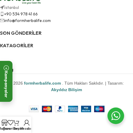
İstanbul
+90 534 978 41 66
info@formherbalife.com
SON GÖNDERILER
KATAGORILER
MENU
Kampanyalar
© 2026
formherbalife.com
. Tüm Hakları Saklıdır. | Tasarım:
Akyıldız Bilişim
Mağaza
Favoriler
Sepet
Hesabım