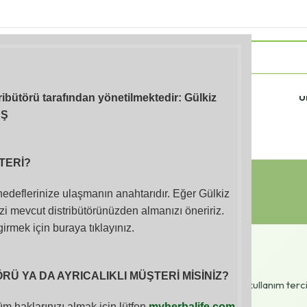
Takviye Edici
Atıştırmalıklar (Ara
Sporc
Gıdalar
Öğünler)
Ü
tribütörü tarafından yönetilmektedir: Gülkiz
AŞ
TERİ?
Kilo kontrolü
 hedeflerinize ulaşmanın anahtarıdır. Eğer Gülkiz
i mevcut distribütörünüzden almanızı öneririz.
girmek için buraya tıklayınız.
Ü YA DA AYRICALIKLI MÜŞTERİ MİSİNİZ?
 ürünleri bir arada inceleyebilirsiniz. Hedeflerinize ve kullanım terc
irebilirsiniz.
m haklarınızı almak için lütfen
myherbalife.com