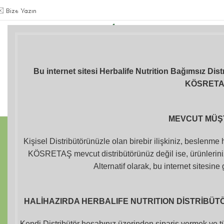
✉️
Bize Yazın
Gülkiz KÖSRETAŞ
BAĞIMSIZ DİSTRİBÜTÖR
+90 534 978 41 66
Formül 1 Herbalife
Kilo Kontrolü
İçecekler
Shake
Bu internet sitesi Herbalife Nutrition Bağımsız Dis
KÖSRET
Herbalife Aloe
Shakerlar ve
Vücut Bakım
Suluklar
Ürünleri
MEVCUT MÜŞ
Kişisel Distribütörünüzle olan birebir ilişkiniz, beslenme
KÖSRETAŞ mevcut distribütörünüz değil ise, ürünleriniz
Alternatif olarak, bu internet sitesine 
Kilo kontrolü
HALİHAZIRDA HERBALIFE NUTRITION DİSTRİBÜTÖR
Kilo kontrolü kategorimizde, günlük yaşam düzeninize uygun
karşılaştırarak sizin için en uygun ürünleri kolayca değerlend
Kendi Distribütör hesabınız üzerinden sipariş vermek ve tü