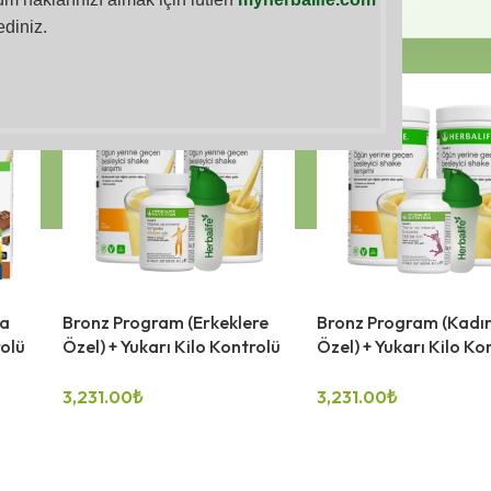
ediniz.
ra
Bronz Program (Erkeklere
Bronz Program (Kadı
rolü
Özel) + Yukarı Kilo Kontrolü
Özel) + Yukarı Kilo Ko
3,231.00
₺
3,231.00
₺
SEÇENEKLER
SEÇENEKLER