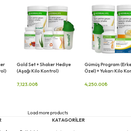
ker
Gold Set + Shaker Hediye
Gümüş Program (Erke
ol)
(Aşağı Kilo Kontrol)
Özel) + Yukarı Kilo Ko
7,123.00
₺
4,250.00
₺
SEÇENEKLER
SEÇENEKLER
Load more products
R
KATAGORILER