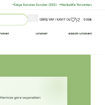
Sıkça Sorulan Sorular (SSS)
Herbalife Yorumları
GIRIŞ YAP / KAYIT OL
0.00
₺
ulara Özel
Herbalife Vegan
Herbalife Cilt
rünler
Ürünler
Bakım Ürünleri
ihlerinize göre seçenekleri