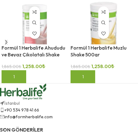
Formül 1 Herbalife Ahududu
Formül 1 Herbalife Muzlu
ve Beyaz Çikolatalı Shake
Shake 500gr
500gr
1,258.00
₺
1,258.00
₺
1,865.00
₺
1,865.00
₺
SEPETE EKLE
SEPETE EKLE
İstanbul
+90 534 978 41 66
info@formherbalife.com
SON GÖNDERILER