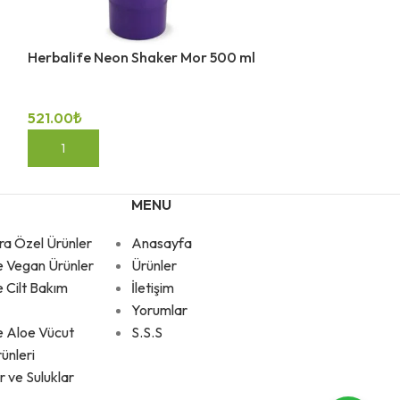
Herbalife Neon Shaker Mor 500 ml
Herbalife Neon
521.00
₺
521.00
₺
SEPETE EKLE
DEVAMINI OKU
MENU
ra Özel Ürünler
Anasayfa
e Vegan Ürünler
Ürünler
e Cilt Bakım
İletişim
Yorumlar
e Aloe Vücut
S.S.S
ünleri
r ve Suluklar