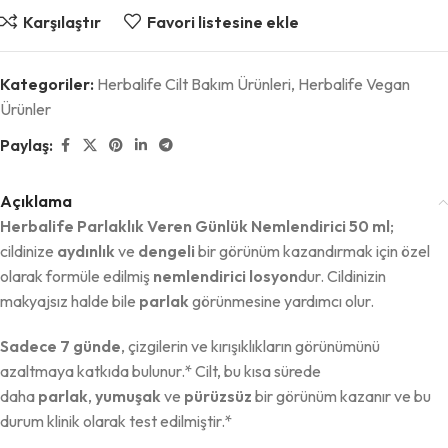
Karşılaştır
Favori listesine ekle
Kategoriler:
Herbalife Cilt Bakım Ürünleri
,
Herbalife Vegan
Ürünler
Paylaş:
Açıklama
Herbalife Parlaklık Veren Günlük Nemlendirici 50 ml
;
cildinize
aydınlık
ve
dengeli
bir görünüm kazandırmak için özel
olarak formüle edilmiş
nemlendirici losyon
dur. Cildinizin
makyajsız halde bile
parlak
görünmesine yardımcı olur.
Sadece 7 günde
, çizgilerin ve kırışıklıkların görünümünü
azaltmaya katkıda bulunur.* Cilt, bu kısa sürede
daha
parlak
,
yumuşak
ve
pürüzsüz
bir görünüm kazanır ve bu
durum klinik olarak test edilmiştir.*