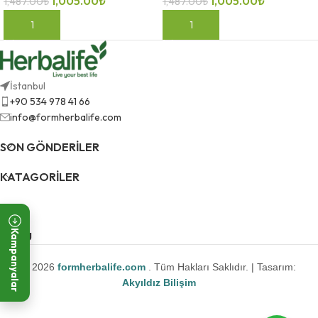
1,005.00
₺
1,005.00
₺
1,487.00
₺
1,487.00
₺
SEPETE EKLE
SEPETE EKLE
İstanbul
+90 534 978 41 66
info@formherbalife.com
SON GÖNDERILER
KATAGORILER
Kampanyalar
MENU
© 2026
formherbalife.com
. Tüm Hakları Saklıdır. | Tasarım:
Akyıldız Bilişim