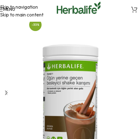
Skip to navigation
MENU
Skip to main content
-33%