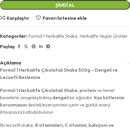
ŞIMDI AL
Karşılaştır
Favori listesine ekle
Kategoriler:
Formül 1 Herbalife Shake
,
Herbalife Vegan Ürünler
Paylaş:
Açıklama
Formül 1 Herbalife Çikolatalı Shake 500g – Dengeli ve
Lezzetli Beslenme
Formül 1 Herbalife Çikolatalı Shake
,
protein
ve temel
besinlerle zenginleştirilmiş
dengeli
bir öğündür.
Kas kütlesinin
korunmasını
destekleyen protein içerir ve günlük enerji
ihtiyacınıza katkıda bulunur.
Bu lezzetli shake,
B vitaminleri, C vitamini, kalsiyum ve