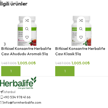
İlgili ürünler
Bitkisel Konsantre Herbalife
Bitkisel Konsantre Herbalife
Çayı Ahududu Aromalı 51g
Çayı Klasik 51g
1,005.00
₺
1,005.00
₺
1,487.00
₺
1,487.00
₺
SEPETE EKLE
SEPETE EKLE
İstanbul
+90 534 978 41 66
info@formherbalife.com