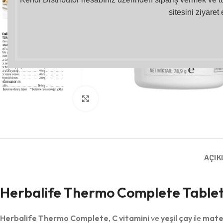
sitesini ziyaret 
Büyütmek için tıklayın
AÇIK
Herbalife Thermo Complete Table
Herbalife Thermo Complete
,
C vitamini
ve
yeşil çay
ile
mate