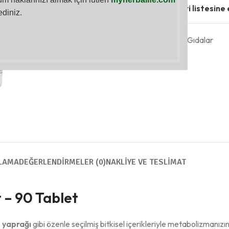
Karşılaştır
Favori listesine 
ediniz.
Kategoriler:
Takviye Edici Gıdalar
Paylaş:
LAMA
DEĞERLENDIRMELER (0)
NAKLIYE VE TESLIMAT
t
– 90 Tablet
 yaprağı
gibi özenle seçilmiş bitkisel içerikleriyle metabolizmanızın