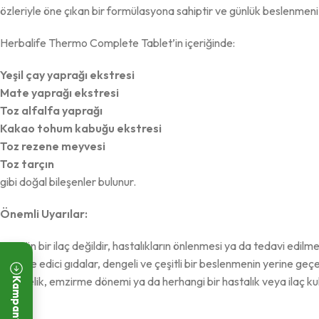
özleriyle öne çıkan bir formülasyona sahiptir ve günlük beslenmeni
Herbalife Thermo Complete Tablet’in içeriğinde:
Yeşil çay yaprağı ekstresi
Mate yaprağı ekstresi
Toz alfalfa yaprağı
Kakao tohum kabuğu ekstresi
Toz rezene meyvesi
Toz tarçın
gibi doğal bileşenler bulunur.
Önemli Uyarılar:
Bu ürün bir ilaç değildir, hastalıkların önlenmesi ya da tedavi edilm
Takviye edici gıdalar, dengeli ve çeşitli bir beslenmenin yerine ge
Hamilelik, emzirme dönemi ya da herhangi bir hastalık veya ilaç k
Kampanyalar