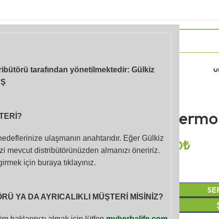
Takviye Edici
Atıştırmalıklar (Ara
Sporc
Gıdalar
Öğünler)
Ü
tribütörü tarafından yönetilmektedir: Gülkiz
AŞ
Ana Sayfa
Takviye Edici Gıdalar
Herba
Herbalife Thermo
TERİ?
 hedeflerinize ulaşmanın anahtarıdır. Eğer Gülkiz
1,518.00
₺
2,267.00
₺
i mevcut distribütörünüzden almanızı öneririz.
girmek için buraya tıklayınız.
SE
Ü YA DA AYRICALIKLI MÜŞTERİ MİSİNİZ?
m haklarınızı almak için lütfen
myherbalife.com