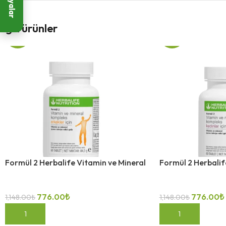
İlgili ürünler
-32%
-32%
Formül 2 Herbalife Vitamin ve Mineral
Formül 2 Herbalif
776.00
₺
776.00
₺
1,148.00
₺
1,148.00
₺
SEPETE EKLE
SEPETE EKLE