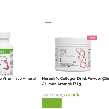
-30%
e Vitamin ve Mineral
Herbalife Collagen Drink Powder Çil
& Limon Aromalı 171 g
2,370.00
₺
3,403.00
₺
SEPETE EKLE