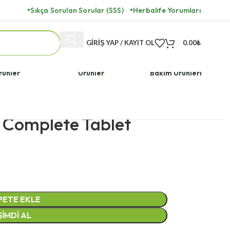
Sıkça Sorulan Sorular (SSS)
Herbalife Yorumları
GIRIŞ YAP / KAYIT OL
0.00
₺
ulara Özel
Herbalife Vegan
Herbalife Cilt
rünler
Ürünler
Bakım Ürünleri
life Thermo Complete Tablet
 Complete Tablet
PETE EKLE
ŞIMDI AL