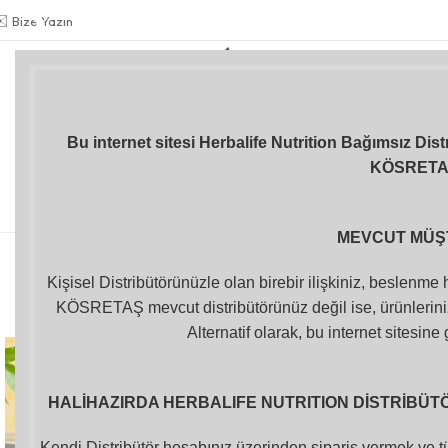
✉️
Bize Yazın
Gülkiz KÖSRETAŞ
BAĞIMSIZ DİSTRİBÜTÖR
+90 534 978 41 66
Formül 1 Herbalife
Kilo Kontrolü
İçecekler
Shake
Bu internet sitesi Herbalife Nutrition Bağımsız Dis
KÖSRET
Herbalife Aloe
Shakerlar ve
Vücut Bakım
Suluklar
-21%
Ürünleri
MEVCUT MÜŞ
Kişisel Distribütörünüzle olan birebir ilişkiniz, beslenme
KÖSRETAŞ mevcut distribütörünüz değil ise, ürünleriniz
Alternatif olarak, bu internet sitesine 
HALİHAZIRDA HERBALIFE NUTRITION DİSTRİBÜTÖR
Kendi Distribütör hesabınız üzerinden sipariş vermek ve tü