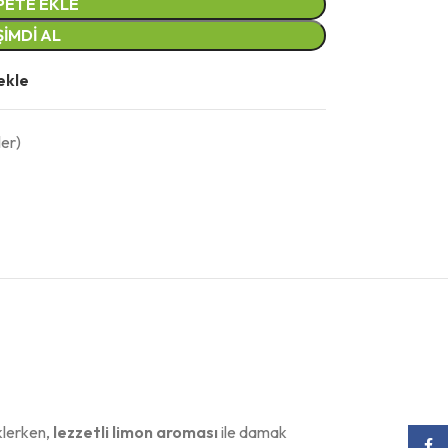
PETE EKLE
ŞIMDI AL
ekle
ler)
klerken,
lezzetli limon aroması
ile damak
Face