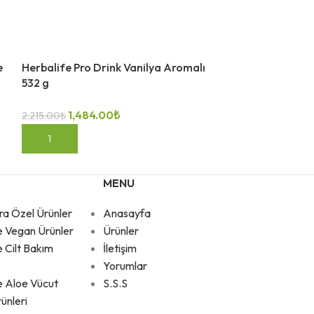
e
Herbalife Pro Drink Vanilya Aromalı
Herbalife Prot
532 g
Aromalı 14 Ade
1,484.00
₺
1,018
2,215.00
₺
1,290.00
₺
SEPETE EKLE
SEPETE EKLE
MENU
ra Özel Ürünler
Anasayfa
e Vegan Ürünler
Ürünler
e Cilt Bakım
İletişim
Yorumlar
e Aloe Vücut
S.S.S
ünleri