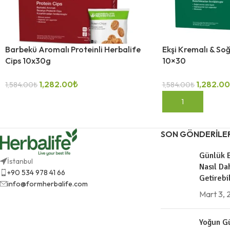
Barbekü Aromalı Proteinli Herbalife
Ekşi Kremalı & Soğ
Cips 10x30g
10×30
1,282.00
₺
1,282.00
1,584.00
₺
1,584.00
₺
DEVAMINI OKU
SEPETE EKLE
SON GÖNDERILE
Günlük B
İstanbul
Nasıl Da
+90 534 978 41 66
Getirebil
info@formherbalife.com
Mart 3,
Yoğun Gü