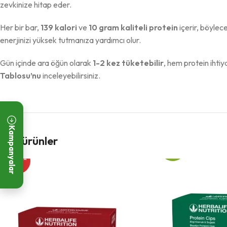
zevkinize hitap eder.
Her bir bar,
139 kalori
ve
10 gram kaliteli protein
içerir, böylece
enerjinizi yüksek tutmanıza yardımcı olur.
Gün içinde ara öğün olarak
1-2 kez tüketebilir
, hem protein ihtiy
Tablosu’nu
inceleyebilirsiniz.
Kampanyalar
-19%
İlgili ürünler
-19%
STOKTA
YOK