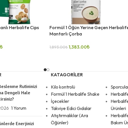
anlı Herbalife Cips
Formül 1 Öğün Yerine Geçen Herbalif
Mantarlı Çorba
₺
1,383.00
₺
1,893.00
₺
DEVAMINI OKU
R
KATAGORILER
eslenme Rutininizi
Kilo kontrolü
Sporcula
ha Dengeli Hale
Formül 1 Herbalife Shake
Herbalif
irsiniz?
İçecekler
Herbalif
 2026
1 Yorum
Takviye Edici Gıdalar
Ürünleri
Atıştırmalıklar (Ara
Herbalif
Öğünler)
Bakım Ür
nlerde Enerjinizi