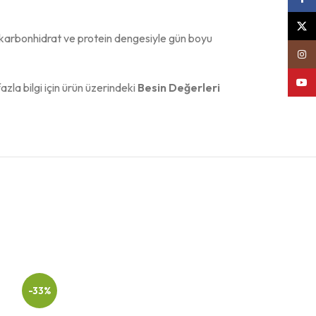
X
 karbonhidrat ve protein dengesiyle gün boyu
Insta
YouT
azla bilgi için ürün üzerindeki
Besin Değerleri
-21%
-33%