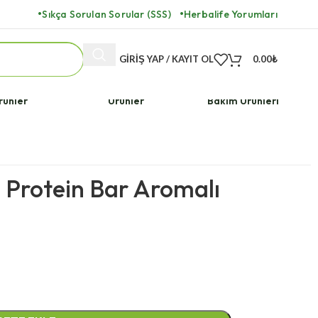
Sıkça Sorulan Sorular (SSS)
Herbalife Yorumları
GIRIŞ YAP / KAYIT OL
0.00
₺
ulara Özel
Herbalife Vegan
Herbalife Cilt
rünler
Ürünler
Bakım Ürünleri
)
Herbalife Limonlu Protein Bar Aromalı 14 Adet
 Protein Bar Aromalı