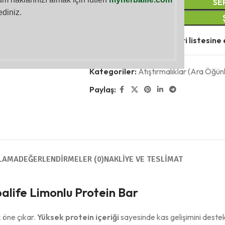
SE
ediniz.
Karşılaştır
Favori listesine 
Kategoriler:
Atıştırmalıklar (Ara Öğün
Paylaş:
LAMA
DEĞERLENDIRMELER (0)
NAKLIYE VE TESLIMAT
balife Limonlu Protein Bar
 öne çıkar.
Yüksek protein içeriği
sayesinde kas gelişimini deste