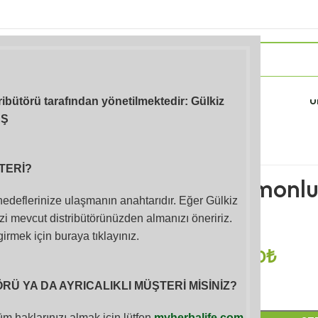
Takviye Edici
Atıştırmalıklar (Ara
Sporc
Gıdalar
Öğünler)
Ü
tribütörü tarafından yönetilmektedir: Gülkiz
AŞ
Ana Sayfa
Atıştırmalıklar (Ara Öğünler
TERİ?
Herbalife Limonlu
 hedeflerinize ulaşmanın anahtarıdır. Eğer Gülkiz
14 Adet
i mevcut distribütörünüzden almanızı öneririz.
girmek için buraya tıklayınız.
1,018.00
₺
1,290.00
₺
Ü YA DA AYRICALIKLI MÜŞTERİ MİSİNİZ?
m haklarınızı almak için lütfen
myherbalife.com