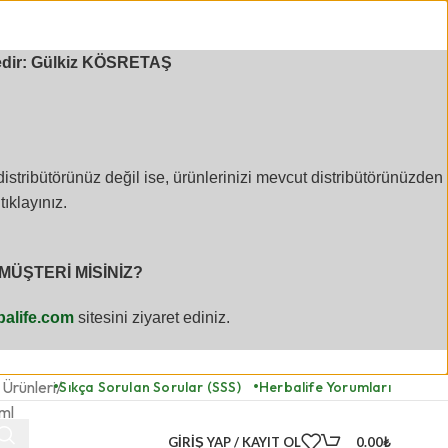
ktedir: Gülkiz KÖSRETAŞ
stribütörünüz değil ise, ürünlerinizi mevcut distribütörünüzden
tıklayınız.
MÜŞTERİ MİSİNİZ?
alife.com
sitesini ziyaret ediniz.
Ürünleri
Sıkça Sorulan Sorular (SSS)
Herbalife Yorumları
ml
GIRIŞ YAP / KAYIT OL
0.00
₺