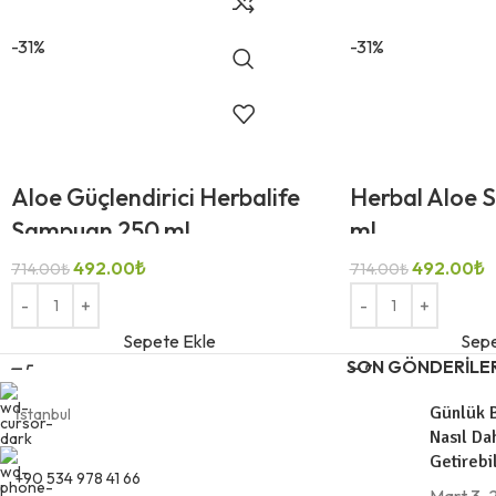
-31%
-31%
Aloe Güçlendirici Herbalife
Herbal Aloe 
Şampuan 250 ml
ml
492.00
₺
492.00
₺
714.00
₺
714.00
₺
Sepete Ekle
Sepe
SON GÖNDERILE
Günlük B
İstanbul
Nasıl Da
Getirebil
+90 534 978 41 66
Mart 3,