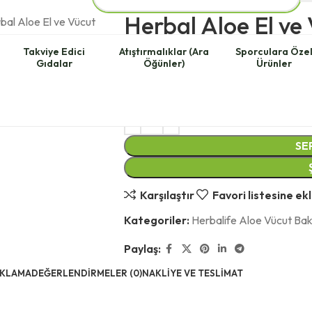
Herbal Aloe El v
ml
Takviye Edici
Atıştırmalıklar (Ara
Sporculara Öze
Gıdalar
Öğünler)
Ürünler
492.00
₺
714.00
₺
SE
Karşılaştır
Favori listesine ek
Kategoriler:
Herbalife Aloe Vücut Bak
Paylaş:
IKLAMA
DEĞERLENDIRMELER (0)
NAKLIYE VE TESLIMAT