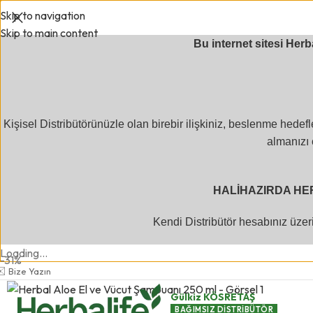
Skip to navigation
Skip to main content
Bu internet sitesi Her
Kişisel Distribütörünüzle olan birebir ilişkiniz, beslenme hed
almanızı ö
HALİHAZIRDA HER
Kendi Distribütör hesabınız üzer
Loading...
-31%
✉️
Bize Yazın
Gülkiz KÖSRETAŞ
BAĞIMSIZ DİSTRİBÜTÖR