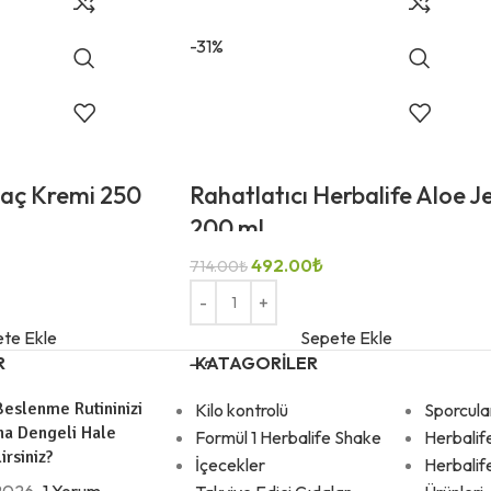
-31%
Saç Kremi 250
Rahatlatıcı Herbalife Aloe Je
200 ml
492.00
₺
714.00
₺
te Ekle
Sepete Ekle
R
KATAGORILER
eslenme Rutininizi
Kilo kontrolü
Sporcula
ha Dengeli Hale
Formül 1 Herbalife Shake
Herbalif
irsiniz?
İçecekler
Herbalif
 2026
1 Yorum