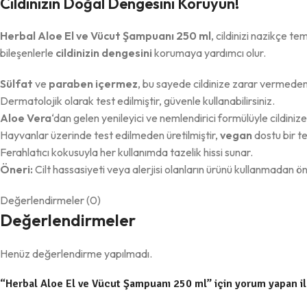
Cildinizin Doğal Dengesini Koruyun!
Herbal Aloe El ve Vücut Şampuanı 250 ml
, cildinizi nazikçe te
bileşenlerle
cildinizin dengesini
korumaya yardımcı olur.
Sülfat
ve
paraben içermez
, bu sayede cildinize zarar vermede
Dermatolojik olarak test edilmiştir, güvenle kullanabilirsiniz.
Aloe Vera
‘dan gelen yenileyici ve nemlendirici formülüyle cildinize c
Hayvanlar üzerinde test edilmeden üretilmiştir,
vegan
dostu bir ter
Ferahlatıcı kokusuyla her kullanımda tazelik hissi sunar.
Öneri:
Cilt hassasiyeti veya alerjisi olanların ürünü kullanmadan ön
Değerlendirmeler (0)
Değerlendirmeler
Henüz değerlendirme yapılmadı.
“Herbal Aloe El ve Vücut Şampuanı 250 ml” için yorum yapan ilk