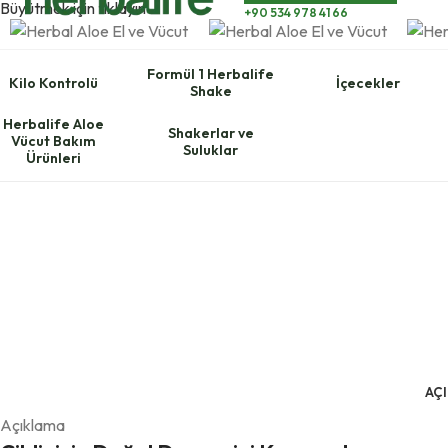
Büyütmek için tıklayın
+90 534 978 41 66
Formül 1 Herbalife
Kilo Kontrolü
İçecekler
Shake
Herbalife Aloe
Shakerlar ve
Vücut Bakım
Suluklar
Ürünleri
AÇ
Açıklama