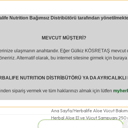
balife Nutrition Bağımsız Distribütörü tarafından yönetilme
MEVCUT MÜŞTERİ?
eflerinize ulaşmanın anahtarıdır. Eğer Gülkiz KÖSRETAŞ mevcut di
neririz. Alternatif olarak, bu internet sitesine girmek için buraya 
BALIFE NUTRITION DİSTRİBÜTÖRÜ YA DA AYRICALIKLI 
inden sipariş vermek ve tüm haklarınızı almak için lütfen
myherb
Ana Sayfa
Herbalife Aloe Vücut Bakım 
Herbal Aloe El ve Vücut Şampuanı 250 
Ürünlere geri dön