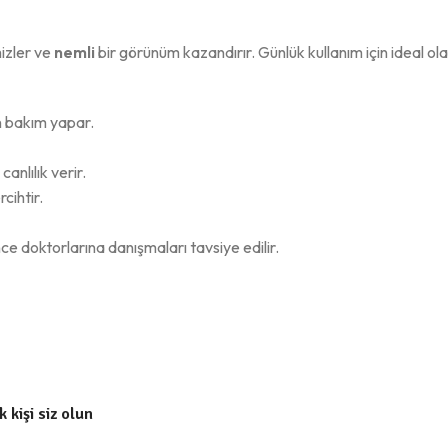
mizler ve
nemli
bir görünüm kazandırır. Günlük kullanım için ideal o
n bakım yapar.
anlılık verir.
cihtir.
ce doktorlarına danışmaları tavsiye edilir.
 kişi siz olun