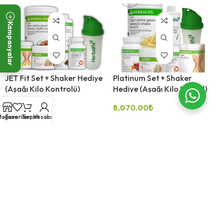
Kampanyalar
JET Fit Set + Shaker Hediye
Platinum Set + Shaker
(Aşağı Kilo Kontrolü)
Hediye (Aşağı Kilo Kontol)
6,620.00
₺
8,070.00
₺
Mağaza
Favoriler
Sepet
Hesabım
SEÇENEKLER
SEÇENEKLER
Pro Set + Shaker Hediye
Silver Set + Shaker Hediye