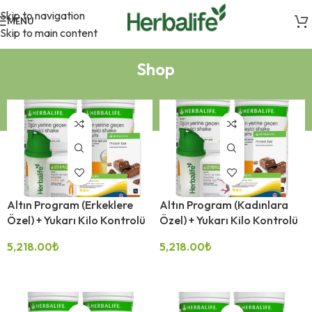
Skip to navigation
MENU
Skip to main content
Shop
Altın Program (Erkeklere
Altın Program (Kadınlara
Özel) + Yukarı Kilo Kontrolü
Özel) + Yukarı Kilo Kontrolü
5,218.00
₺
5,218.00
₺
SEÇENEKLER
SEÇENEKLER