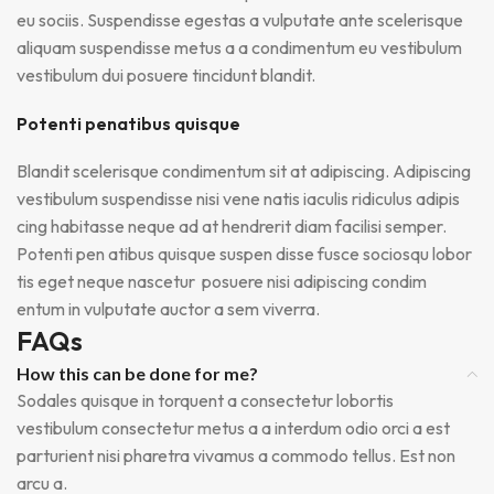
eu sociis. Suspendisse egestas a vulputate ante scelerisque
aliquam suspendisse metus a a condimentum eu vestibulum
vestibulum dui posuere tincidunt blandit.
Potenti penatibus quisque
Blandit scelerisque condimentum sit at adipiscing. Adipiscing
vestibulum suspendisse nisi vene natis iaculis ridiculus adipis
cing habitasse neque ad at hendrerit diam facilisi semper.
Potenti pen atibus quisque suspen disse fusce sociosqu lobor
tis eget neque nascetur posuere nisi adipiscing condim
entum in vulputate auctor a sem viverra.
FAQs
How this can be done for me?
Sodales quisque in torquent a consectetur lobortis
vestibulum consectetur metus a a interdum odio orci a est
parturient nisi pharetra vivamus a commodo tellus. Est non
arcu a.