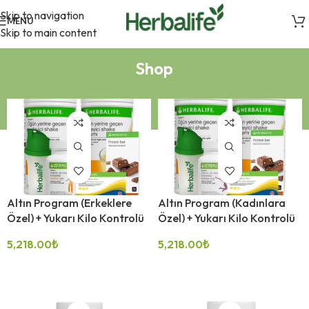
Skip to navigation
MENU
Skip to main content
Shop
Altın Program (Erkeklere
Altın Program (Kadınlara
Özel) + Yukarı Kilo Kontrolü
Özel) + Yukarı Kilo Kontrolü
5,218.00
₺
5,218.00
₺
-32%
-32%
SEÇENEKLER
SEÇENEKLER