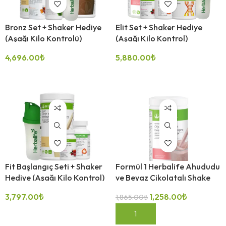
Bronz Set + Shaker Hediye
Elit Set + Shaker Hediye
(Aşağı Kilo Kontrolü)
(Aşağı Kilo Kontrol)
4,696.00
₺
5,880.00
₺
-33%
SEÇENEKLER
SEÇENEKLER
Fit Başlangıç Seti + Shaker
Formül 1 Herbalife Ahududu
Hediye (Aşağı Kilo Kontrol)
ve Beyaz Çikolatalı Shake
500gr
3,797.00
₺
1,258.00
₺
1,865.00
₺
-33%
-33%
SEÇENEKLER
SEPETE EKLE