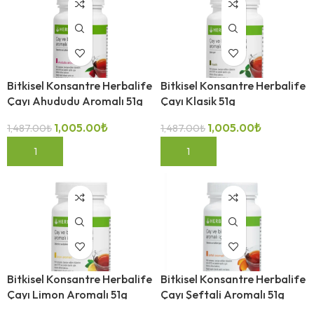
Bitkisel Konsantre Herbalife
Bitkisel Konsantre Herbalife
Çayı Ahududu Aromalı 51g
Çayı Klasik 51g
1,005.00
₺
1,005.00
₺
1,487.00
₺
1,487.00
₺
-32%
-32%
SEPETE EKLE
SEPETE EKLE
Bitkisel Konsantre Herbalife
Bitkisel Konsantre Herbalife
Çayı Limon Aromalı 51g
Çayı Şeftali Aromalı 51g